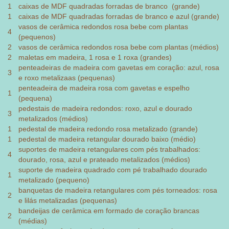
1
caixas de MDF quadradas forradas de branco (grande)
1
caixas de MDF quadradas forradas de branco e azul (grande)
vasos de cerâmica redondos rosa bebe com plantas
4
(pequenos)
2
vasos de cerâmica redondos rosa bebe com plantas (médios)
2
maletas em madeira, 1 rosa e 1 roxa (grandes)
penteadeiras de madeira com gavetas em coração: azul, rosa
3
e roxo metalizaas (pequenas)
penteadeira de madeira rosa com gavetas e espelho
1
(pequena)
pedestais de madeira redondos: roxo, azul e dourado
3
metalizados (médios)
1
pedestal de madeira redondo rosa metalizado (grande)
1
pedestal de madeira retangular dourado baixo (médio)
suportes de madeira retangulares com pés trabalhados:
4
dourado, rosa, azul e prateado metalizados (médios)
suporte de madeira quadrado com pé trabalhado dourado
1
metalizado (pequeno)
banquetas de madeira retangulares com pés torneados: rosa
2
e lilás metalizadas (pequenas)
bandeijas de cerâmica em formado de coração brancas
2
(médias)