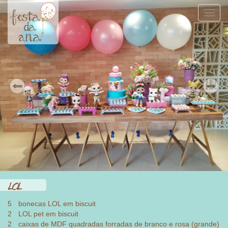
Previous
N
Toggl
navig
LOL
5
bonecas LOL em biscuit
2
LOL pet em biscuit
2
caixas de MDF quadradas forradas de branco e rosa (grande)