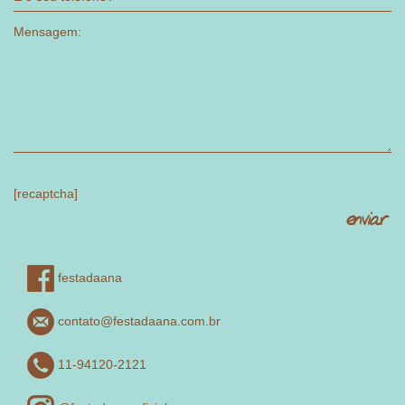
[recaptcha]
festadaana
contato@festadaana.com.br
11-94120-2121